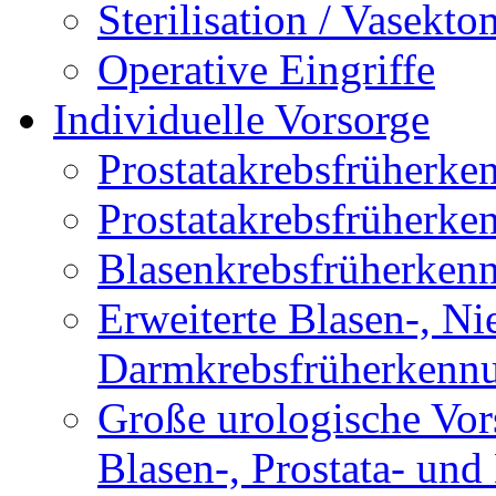
Sterilisation / Vasekto
Operative Eingriffe
Individuelle Vorsorge
Prostatakrebsfrüherk
Prostatakrebsfrüher
Blasenkrebsfrüherken
Erweiterte Blasen-, Ni
Darmkrebsfrüherkenn
Große urologische Vor
Blasen-, Prostata- un