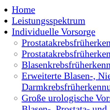
Home
Leistungsspektrum
Individuelle Vorsorge
Prostatakrebsfrüherk
Prostatakrebsfrüher
Blasenkrebsfrüherken
Erweiterte Blasen-, Ni
Darmkrebsfrüherkenn
Große urologische Vor
Blasen-, Prostata- un