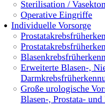
Sterilisation / Vasekto
Operative Eingriffe
Individuelle Vorsorge
Prostatakrebsfrüherk
Prostatakrebsfrüher
Blasenkrebsfrüherken
Erweiterte Blasen-, Ni
Darmkrebsfrüherkenn
Große urologische Vor
Blasen-, Prostata- un