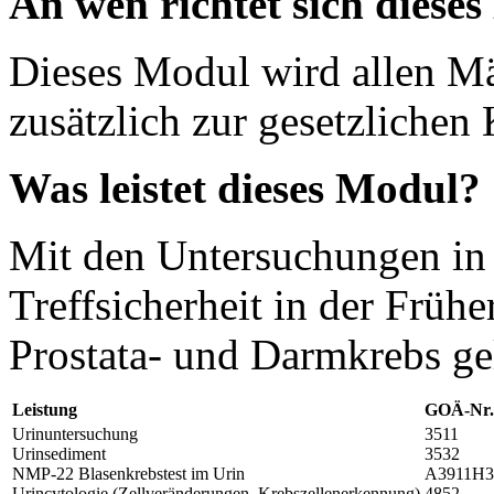
An wen richtet sich diese
Dieses Modul wird allen M
zusätzlich zur gesetzlichen
Was leistet dieses Modul?
Mit den Untersuchungen in
Treffsicherheit in der Früh
Prostata- und Darmkrebs gel
Leistung
GOÄ-Nr.
Urinuntersuchung
3511
Urinsediment
3532
NMP-22 Blasenkrebstest im Urin
A3911H3
Urincytologie (Zellveränderungen, Krebszellenerkennung)
4852