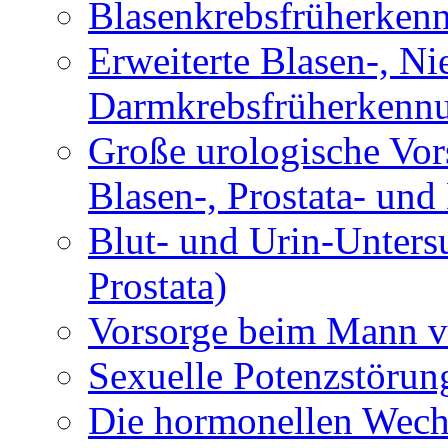
Blasenkrebsfrüherken
Erweiterte Blasen-, Ni
Darmkrebsfrüherkenn
Große urologische Vor
Blasen-, Prostata- un
Blut- und Urin-Unters
Prostata)
Vorsorge beim Mann vo
Sexuelle Potenzstörun
Die hormonellen Wech