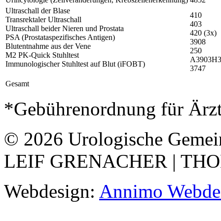
Ultraschall der Blase
410
Transrektaler Ultraschall
403
Ultraschall beider Nieren und Prostata
420 (3x)
PSA (Prostataspezifisches Antigen)
3908
Blutentnahme aus der Vene
250
M2 PK-Quick Stuhltest
A3903H
Immunologischer Stuhltest auf Blut (iFOBT)
3747
Gesamt
*Gebührenordnung für Ärz
© 2026 Urologische Gemein
LEIF GRENACHER | TH
Webdesign:
Annimo Webdes