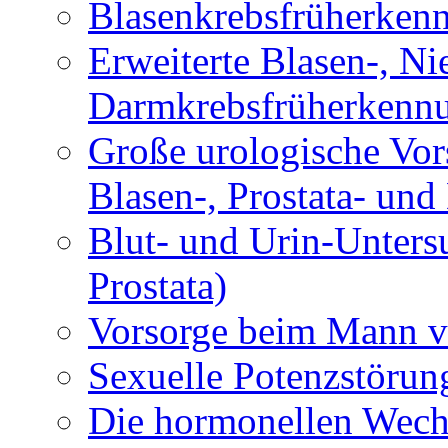
Blasenkrebsfrüherken
Erweiterte Blasen-, Ni
Darmkrebsfrüherkenn
Große urologische Vor
Blasen-, Prostata- un
Blut- und Urin-Unters
Prostata)
Vorsorge beim Mann vo
Sexuelle Potenzstörun
Die hormonellen Wech