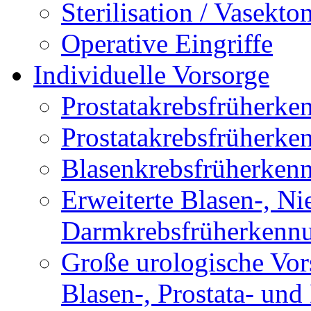
Sterilisation / Vasekto
Operative Eingriffe
Individuelle Vorsorge
Prostatakrebsfrüherk
Prostatakrebsfrüher
Blasenkrebsfrüherken
Erweiterte Blasen-, Ni
Darmkrebsfrüherkenn
Große urologische Vor
Blasen-, Prostata- un