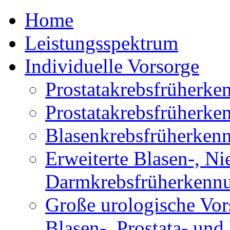
Home
Leistungsspektrum
Individuelle Vorsorge
Prostatakrebsfrüherk
Prostatakrebsfrüher
Blasenkrebsfrüherken
Erweiterte Blasen-, Ni
Darmkrebsfrüherkenn
Große urologische Vor
Blasen-, Prostata- un