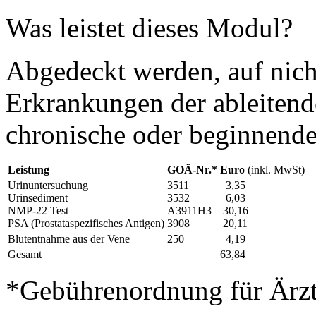
Was leistet dieses Modul?
Abgedeckt werden, auf nich
Erkrankungen der ableitend
chronische oder beginnend
Leistung
GOÄ-Nr.*
Euro
(inkl. MwSt)
Urinuntersuchung
3511
3,35
Urinsediment
3532
6,03
NMP-22 Test
A3911H3
30,16
PSA (Prostataspezifisches Antigen)
3908
20,11
Blutentnahme aus der Vene
250
4,19
Gesamt
63,84
*Gebührenordnung für Ärz