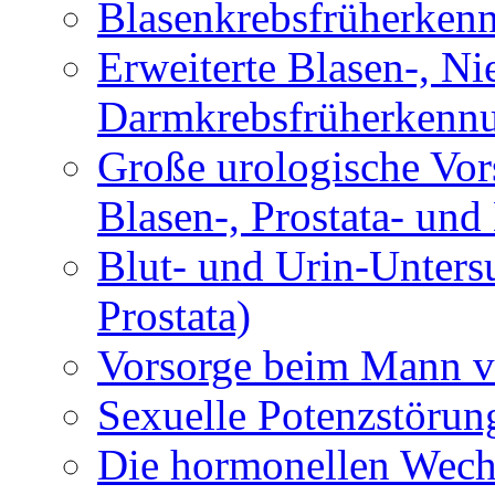
Blasenkrebsfrüherken
Erweiterte Blasen-, Ni
Darmkrebsfrüherkenn
Große urologische Vor
Blasen-, Prostata- un
Blut- und Urin-Unters
Prostata)
Vorsorge beim Mann vo
Sexuelle Potenzstörun
Die hormonellen Wech